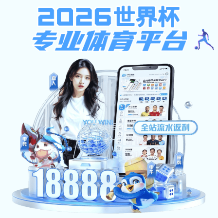
注册入口
全天更新 ·
满冠体育
赛事
实时同步
无论您身在何处，
满冠体育APP
为您带来高速、高
清、稳定的观赛体验。
下载客户端
网页端访问