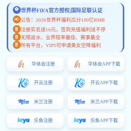
文班亚马回应逆转失利称已找到问
题并积极调整心态迎接挑战