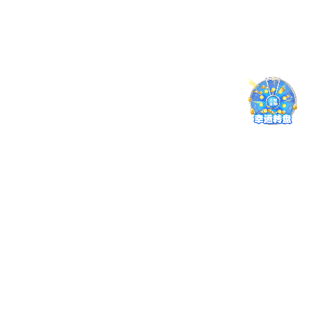
来自各方玩家的评价“弹”了出来
每条评论都对应一份信任，覆盖平台各个维度的真实体验。
【更新快】
每场比赛的进度、比分、数据都能及时同步，满冠体育 确
实在这方面很可靠。
【系统稳】
用了快两年，几乎没遇到系统崩溃或加载失败的情况，后台
做得稳才有信心继续用。