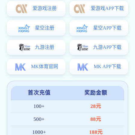
专业客服团队全年在线，提供实时响应的技术支持与使
用指导，保障平台使用无后顾之忧。