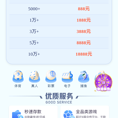
七、未成年人保护
我们不会面向 14 周岁以下用户提供注册服务。如发现未成年人
信息，我们将及时删除。如您是监护人可与我们联系处理。
八、隐私政策的更新
当本政策有重大调整时，我们将通过平台公告、推送等方式提前
告知。
九、联系我们
如有任何隐私相关的问题，请发送邮件至：
support@tishamedicalexports.com